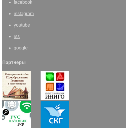
facebook
instagram
youtube
rss
google
Партнеры