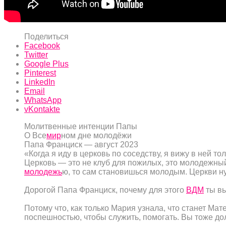
Поделиться
Facebook
Twitter
Google Plus
Pinterest
LinkedIn
Email
WhatsApp
vKontakte
Молитвенные интенции Папы
О Все
мир
ном дне молодёжи
Папа Франциск — август 2023
«Когда я иду в церковь по соседству, я вижу в ней т
Церковь — это не клуб для пожилых, это молодежный 
молодежь
ю, то сам становишься молодым. Церкви 
Дорогой Папа Франциск, почему для этого
ВДМ
ты вы
Потому что, как только Мария узнала, что станет Мат
поспешностью, чтобы служить, помогать. Вы тоже дол