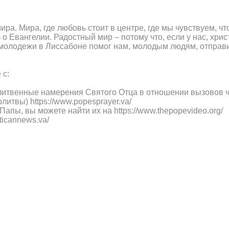
ра. Мира, где любовь стоит в центре, где мы чувствуем, чт
 о Евангелии. Радостный мир – потому что, если у нас, хри
молодежи в Лиссабоне помог нам, молодым людям, отправит
 с:
литвенные намерения Святого Отца в отношении вызовов ч
итвы) https://www.popesprayer.va/
апы, вы можете найти их на https://www.thepopevideo.org/
ticannews.va/