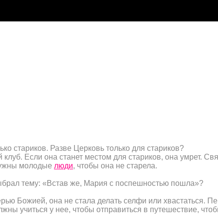
олько стариков. Разве Церковь только для стариков?
клуб. Если она станет местом для стариков, она умрет. Свя
нужны молодые
люди
, чтобы она не старела.
брал тему: «Встав же, Мария с поспешностью пошла»?
ерью Божией, она не стала делать селфи или хвастаться. Пе
жны учиться у нее, чтобы отправиться в путешествие, чтоб