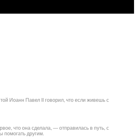
той Иоанн Павел II говорил, что если живешь с
рвое, что она сделала, — отправилась в путь, с
ы помогать другим.