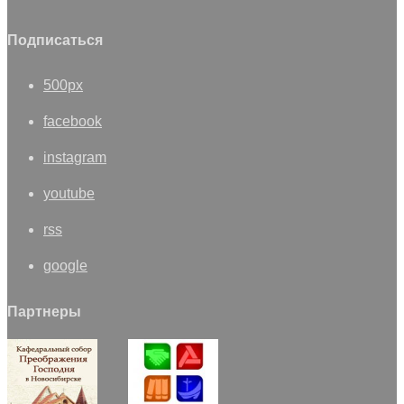
Подписаться
500px
facebook
instagram
youtube
rss
google
Партнеры