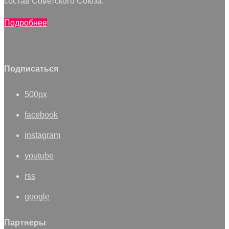
состав Советского Союза.
Подробнее
Подписаться
500px
facebook
instagram
youtube
rss
google
Партнеры