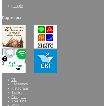
google
Партнеры
VK
Facebook
instagram
Twitter
Google+
YouTube
RSS