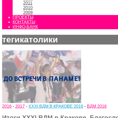
2011
2010
2009
ПРОЕКТЫ
КОНТАКТЫ
ИНФО-БАНК
тегикатолики
2016
•
2017
•
XXXI ВДМ В КРАКОВЕ 2016
•
ВДМ 2016
Итоги XXXI ВДМ в Кракове. Благос