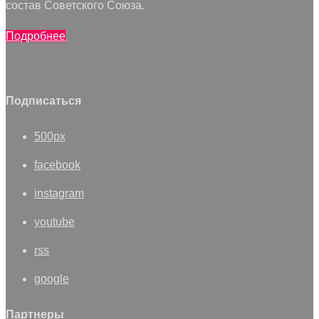
состав Советского Союза.
Подробнее
Подписаться
500px
facebook
instagram
youtube
rss
google
Партнеры