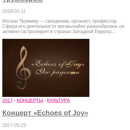
2018-01-11
Иоганн Труммер — священник, органист, профессор.
Сфера его деятельности чрезвычайно разнообразна: он
активно гастролирует в странах Западной Европы...
2017
•
КОНЦЕРТЫ
•
КУЛЬТУРА
Концерт «Echoes of Joy»
2017-05-23