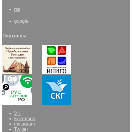
rss
google
Партнеры
VK
Facebook
instagram
Twitter