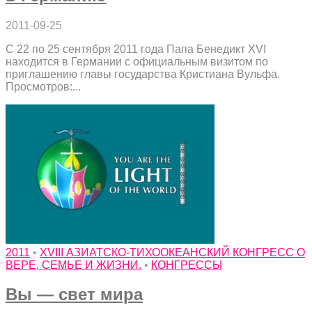
2011-09-25
С 22 по 25 сентября 2011 года Папа Бенедикт XVI
находится в Германии с официальным визитом по
приглашению главы государства Кристиана Вульфа.
Просмотров:...
2011
•
XVIII АЗИАТСКО-ТИХООКЕАНСКИЙ КОНГРЕСС О
ВЕРЕ, СЕМЬЕ И ЖИЗНИ.
•
КОНГРЕССЫ
Вы — свет мира