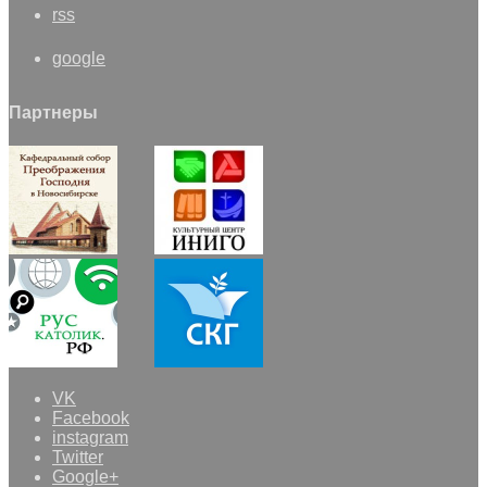
rss
google
Партнеры
VK
Facebook
instagram
Twitter
Google+