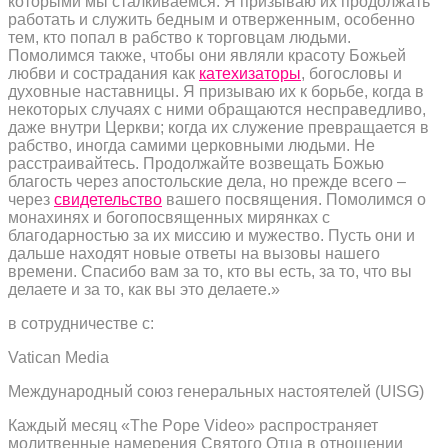
которыми мы сталкиваемся. Я призываю их продолжать
работать и служить бедным и отверженным, особенно
тем, кто попал в рабство к торговцам людьми.
Помолимся также, чтобы они являли красоту Божьей
любви и сострадания как
катехизаторы
, богословы и
духовные наставницы. Я призываю их к борьбе, когда в
некоторых случаях с ними обращаются несправедливо,
даже внутри Церкви; когда их служение превращается в
рабство, иногда самими церковными людьми. Не
расстраивайтесь. Продолжайте возвещать Божью
благость через апостольские дела, но прежде всего –
через
свидетельство
вашего посвящения. Помолимся о
монахинях и богопосвященных мирянках с
благодарностью за их миссию и мужество. Пусть они и
дальше находят новые ответы на вызовы нашего
времени. Спасибо вам за то, кто вы есть, за то, что вы
делаете и за то, как вы это делаете.»
в сотрудничестве с:
Vatican Media
Международный союз генеральных настоятелей (UISG)
Каждый месяц «The Pope Video» распространяет
молитвенные намерения Святого Отца в отношении