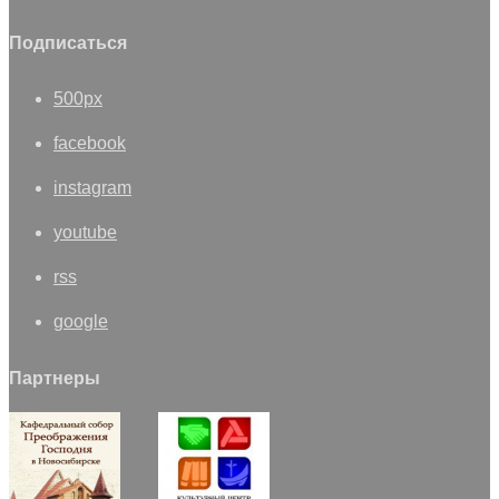
Подписаться
500px
facebook
instagram
youtube
rss
google
Партнеры