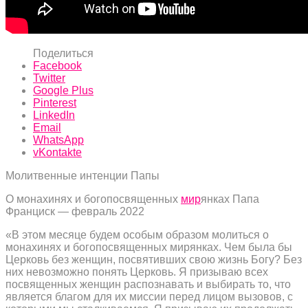
Поделиться
Facebook
Twitter
Google Plus
Pinterest
LinkedIn
Email
WhatsApp
vKontakte
Молитвенные интенции Папы
О монахинях и богопосвященных
мир
янках Папа
Франциск — февраль 2022
«В этом месяце будем особым образом молиться о
монахинях и богопосвященных мирянках. Чем была бы
Церковь без женщин, посвятивших свою жизнь Богу? Без
них невозможно понять Церковь. Я призываю всех
посвященных женщин распознавать и выбирать то, что
является благом для их миссии перед лицом вызовов, с