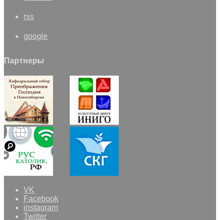
rss
google
Партнеры
VK
Facebook
instagram
Twitter