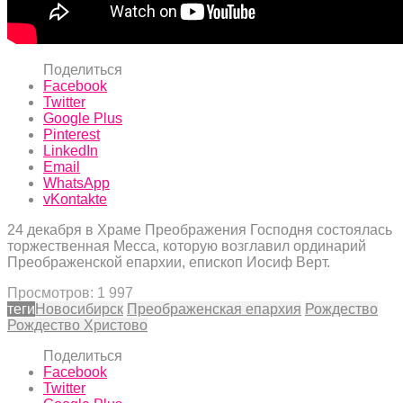
Поделиться
Facebook
Twitter
Google Plus
Pinterest
LinkedIn
Email
WhatsApp
vKontakte
24 декабря в Храме Преображения Господня состоялась
торжественная Месса, которую возглавил ординарий
Преображенской епархии, епископ Иосиф Верт.
Просмотров:
1 997
теги
Новосибирск
Преображенская епархия
Рождество
Рождество Христово
Поделиться
Facebook
Twitter