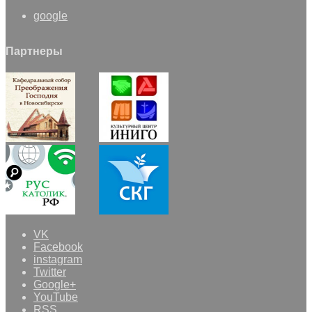
google
Партнеры
VK
Facebook
instagram
Twitter
Google+
YouTube
RSS