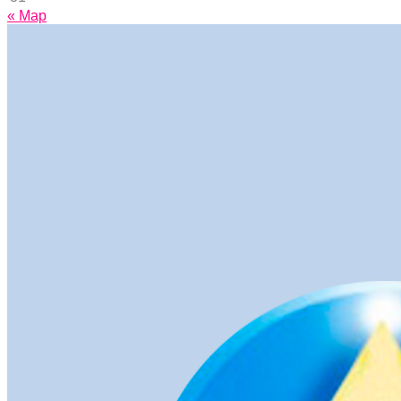
« Мар