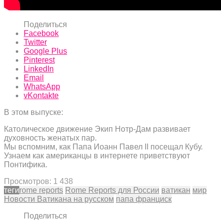
Поделиться
Facebook
Twitter
Google Plus
Pinterest
LinkedIn
Email
WhatsApp
vKontakte
В этом выпуске:
Католическое движение Экип Нотр-Дам развивает
духовность женатых пар.
Мы вспомним, как Папа Иоанн Павел II посещал Кубу.
Узнаем как американцы в интернете приветствуют
Понтифика.
Просмотров:
1 438
теги
rome reports
Rome Reports для России
ватикан
мир
Новости Ватикана на русском
папа франциск
Поделиться