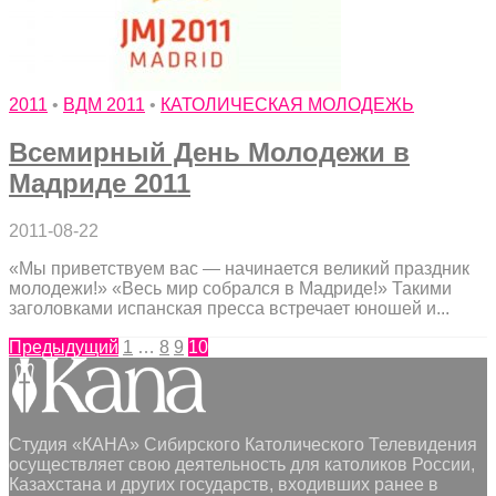
2011
•
ВДМ 2011
•
КАТОЛИЧЕСКАЯ МОЛОДЕЖЬ
Всемирный День Молодежи в
Мадриде 2011
2011-08-22
«Мы приветствуем вас — начинается великий праздник
молодежи!» «Весь мир собрался в Мадриде!» Такими
заголовками испанская пресса встречает юношей и...
Предыдущий
1
…
8
9
10
Студия «КАНА» Сибирского Католического Телевидения
осуществляет свою деятельность для католиков России,
Казахстана и других государств, входивших ранее в