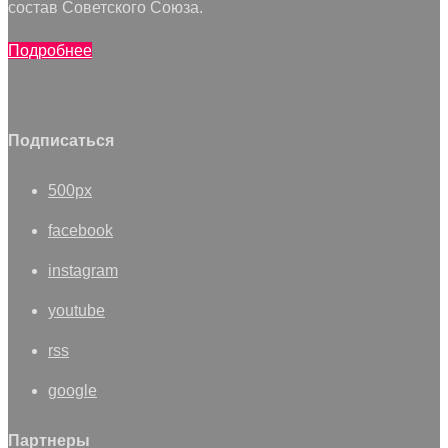
состав Советского Союза.
Подробнее
Подписаться
500px
facebook
instagram
youtube
rss
google
Партнеры