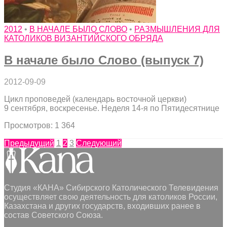
2012
•
В НАЧАЛЕ БЫЛО СЛОВО
•
РАЗМЫШЛЕНИЯ ДЛЯ
КАТОЛИКОВ ВИЗАНТИЙСКОГО ОБРЯДА
В начале было Слово (выпуск 7)
2012-09-09
Цикл проповедей (календарь восточной церкви)
9 сентября, воскресенье. Неделя 14-я по Пятидесятнице
Просмотров: 1 364
Предыдущий
1
2
3
Следующий
Студия «КАНА» Сибирского Католического Телевидения
осуществляет свою деятельность для католиков России,
Казахстана и других государств, входивших ранее в
состав Советского Союза.