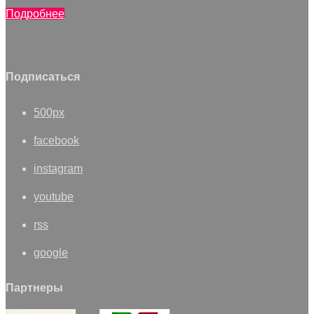
Подробнее
Подписаться
500px
facebook
instagram
youtube
rss
google
Партнеры