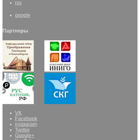
rss
google
Партнеры
VK
Facebook
instagram
Twitter
Google+