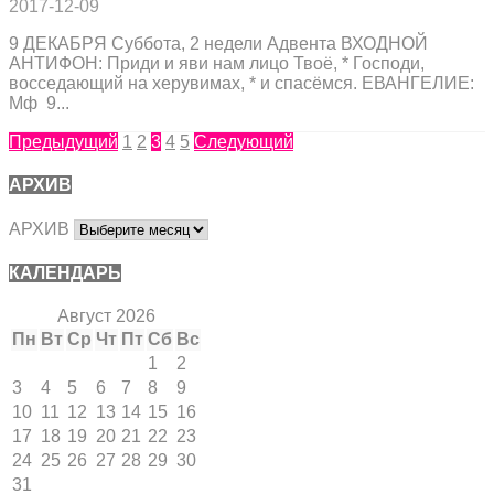
2017-12-09
9 ДЕКАБРЯ Суббота, 2 недели Адвента ВХОДНОЙ
АНТИФОН: Приди и яви нам лицо Твоё, * Господи,
восседающий на херувимах, * и спасёмся. ЕВАНГЕЛИЕ:
Мф 9...
Предыдущий
1
2
3
4
5
Следующий
АРХИВ
АРХИВ
КАЛЕНДАРЬ
Август 2026
Пн
Вт
Ср
Чт
Пт
Сб
Вс
1
2
3
4
5
6
7
8
9
10
11
12
13
14
15
16
17
18
19
20
21
22
23
24
25
26
27
28
29
30
31