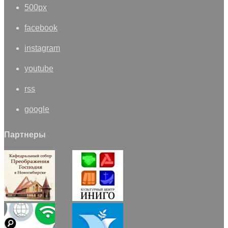
500px
facebook
instagram
youtube
rss
google
Партнеры