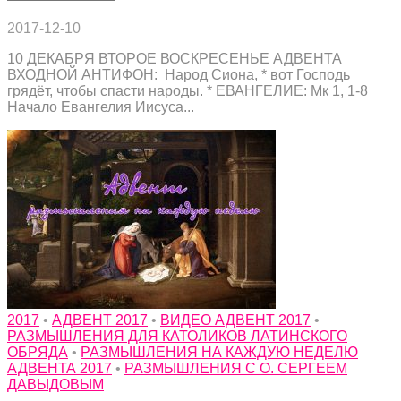
2017-12-10
10 ДЕКАБРЯ ВТОРОЕ ВОСКРЕСЕНЬЕ АДВЕНТА
ВХОДНОЙ АНТИФОН: Народ Сиона, * вот Господь
грядёт, чтобы спасти народы. * ЕВАНГЕЛИЕ: Мк 1, 1-8
Начало Евангелия Иисуса...
2017
•
АДВЕНТ 2017
•
ВИДЕО АДВЕНТ 2017
•
РАЗМЫШЛЕНИЯ ДЛЯ КАТОЛИКОВ ЛАТИНСКОГО
ОБРЯДА
•
РАЗМЫШЛЕНИЯ НА КАЖДУЮ НЕДЕЛЮ
АДВЕНТА 2017
•
РАЗМЫШЛЕНИЯ С О. СЕРГЕЕМ
ДАВЫДОВЫМ