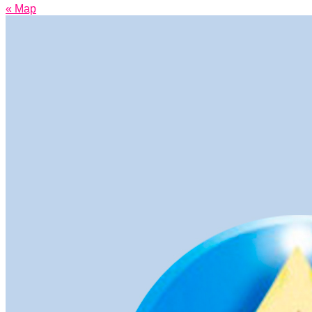
« Мар